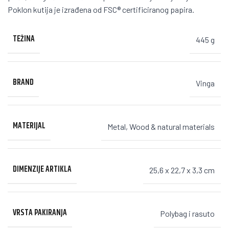
Poklon kutija je izrađena od FSC® certificiranog papira.
TEŽINA
445 g
BRAND
Vinga
MATERIJAL
Metal
,
Wood & natural materials
DIMENZIJE ARTIKLA
25,6 x 22,7 x 3,3 cm
VRSTA PAKIRANJA
Polybag i rasuto