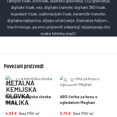
Tampon tisak, sitotisak, lasersko graviranje, CO2 graviranje,
digitalni tisak, vez, digitalni transfer, digitalni 360 tisak,
kupolasti tisak, sublimacijski tisak, keramički transfer,
digitalna naljepnica, slijepo utiskivanje, štancanje folijom…
ima ih mnogo, pa smo pripremili videa koji objašnjavaju što
svaka tehnika znači!
Povezani proizvodi
Metalna kemijska olovka
ABS četka za kosu s
M
Malika
ogledalom Meghan
s
4,93
€
0,75
€
0
(bez PDV-a)
(bez PDV-a)