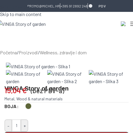
Skip to navigation
PROMO@MICHEL.HR
+385 91 2892 248
PDV
Skip to main content
Početna
/
Proizvodi
/
Wellness, zdravlje i dom
VINGA Story of garden
15,04
€
(bez PDV-a)
Metal, Wood & natural materials
BOJA
-
+