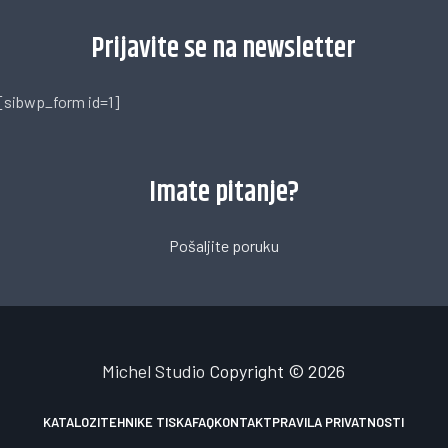
Prijavite se na newsletter
[sibwp_form id=1]
Imate pitanje?
Pošaljite poruku
Michel Studio
Copyright © 2026
KATALOZI
TEHNIKE TISKA
FAQ
KONTAKT
PRAVILA PRIVATNOSTI