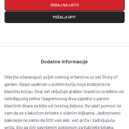
DODAJ NA LISTU
POŠALJI UPIT
Dodatne informacije
Otkrijte očaravajući svijet sobnog vrtlarstva uz set Story of
garden, lijepo upakiran u poklon kutiju koja podsjeća na
klasičnu knjigu. Ovaj set uključuje grablje i lopaticu izrađenu od
nehrđajućeg čelika i bagremovog drva zajedno s parom
klasičnih škara za bilje od čvrstog željeza. Ovi alati pomoći će
vam da se s lakoćom brinete o sobnim biljkama. Jedinstveno
pakiranje ne samo da štiti vaš alat, već priča i zadivljujuću
priču, što ga čini savršenim poklonom za ljubitelje biljaka.