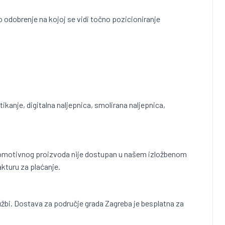
no odobrenje na kojoj se vidi točno pozicioniranje
tikanje, digitalna naljepnica, smolirana naljepnica,
g promotivnog proizvoda nije dostupan u našem izložbenom
akturu za plaćanje.
užbi. Dostava za područje grada Zagreba je besplatna za