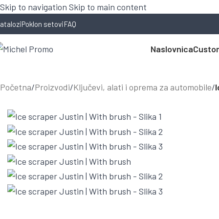
Skip to navigation
Skip to main content
atalozi
Poklon setovi
FAQ
Naslovnica
Custom
Početna
/
Proizvodi
/
Ključevi, alati i oprema za automobile
/
I