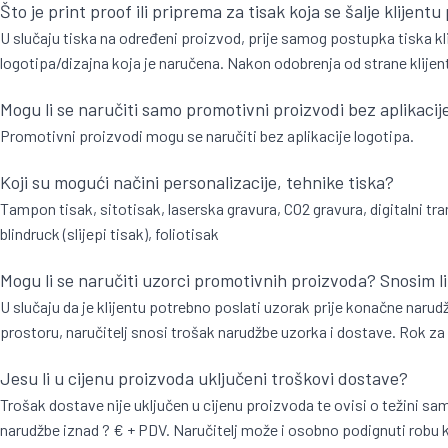
Što je print proof ili priprema za tisak koja se šalje klijentu 
U slučaju tiska na određeni proizvod, prije samog postupka tiska klij
logotipa/dizajna koja je naručena. Nakon odobrenja od strane klijen
Mogu li se naručiti samo promotivni proizvodi bez aplikacij
Promotivni proizvodi mogu se naručiti bez aplikacije logotipa.
Koji su mogući načini personalizacije, tehnike tiska?
Tampon tisak, sitotisak, laserska gravura, CO2 gravura, digitalni tran
blindruck (slijepi tisak), foliotisak
Mogu li se naručiti uzorci promotivnih proizvoda? Snosim l
U slučaju da je klijentu potrebno poslati uzorak prije konačne nar
prostoru, naručitelj snosi trošak narudžbe uzorka i dostave. Rok za
Jesu li u cijenu proizvoda uključeni troškovi dostave?
Trošak dostave nije uključen u cijenu proizvoda te ovisi o težini 
narudžbe iznad ? € + PDV. Naručitelj može i osobno podignuti robu