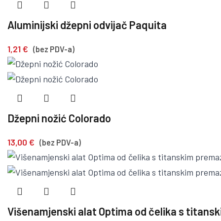
Aluminijski džepni odvijač Paquita
1,21
€
(bez PDV-a)
Džepni nožić Colorado
13,00
€
(bez PDV-a)
Višenamjenski alat Optima od čelika s titan