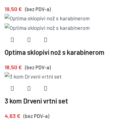
19,50
€
(bez PDV-a)
Optima sklopivi nož s karabinerom
18,50
€
(bez PDV-a)
3 kom Drveni vrtni set
4,63
€
(bez PDV-a)