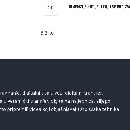
DIMENZIJE KUTIJE U KOJU SE PROIZ
20
8,2 kg
viranje, digitalni tisak, vez, digitalni transfer,
sak, keramički transfer, digitalna naljepnica, slijepo
mo pripremili videa koji objašnjavaju što svaka tehnika