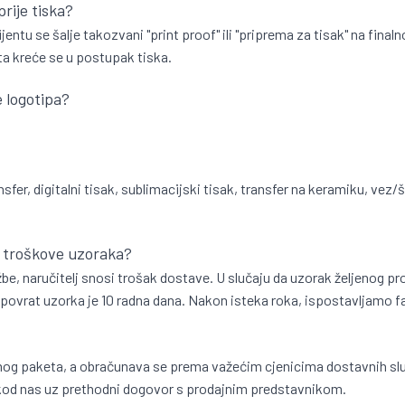
prije tiska?
entu se šalje takozvani "print proof" ili "priprema za tisak" na final
ta kreće se u postupak tiska.
e logotipa?
sfer, digitalni tisak, sublimacijski tisak, transfer na keramiku, vez/š
i troškove uzoraka?
udžbe, naručitelj snosi trošak dostave. U slučaju da uzorak željeno
 povrat uzorka je 10 radna dana. Nakon isteka roka, ispostavljamo f
samog paketa, a obračunava se prema važećim cjenicima dostavnih sl
 kod nas uz prethodni dogovor s prodajnim predstavnikom.