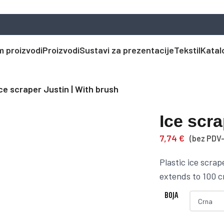
 proizvodi
Proizvodi
Sustavi za prezentacije
Tekstil
Katal
ce scraper Justin | With brush
Ice scra
7,74
€
(bez PDV-
Plastic ice scra
extends to 100 c
BOJA