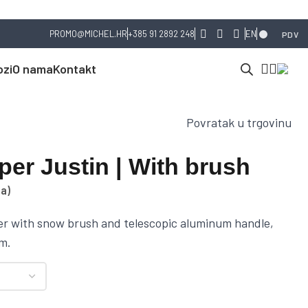
PROMO@MICHEL.HR
+385 91 2892 248
EN
PDV
ozi
O nama
Kontakt
Povratak u trgovinu
per Justin | With brush
a)
per with snow brush and telescopic aluminum handle,
m.