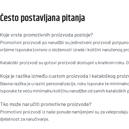
Često postavljana pitanja
Koje vrste promotivnih proizvoda postoje?
Promotivni proizvodi po narudžbi su jedinstveni proizvodi potpuno 
vrijeme isporuke (ovisno o složenosti izrade i količini naručenog pr
Kataloški proizvodi su gotovi proizvodi dostupni u kratkom roku. O
Koja je razlika između custom proizvoda i kataloškog proi
Glavna razlika je u razini personalizacije, roku isporuke te minima
isporuke te veću minimalnu količinu narudžbe od samih kataloških pro
Tko može naručiti promotivne proizvode?
Promotivni proizvodi iz naše ponude namijenjeni su za veleprodaju
djelatnost za naručivanje.