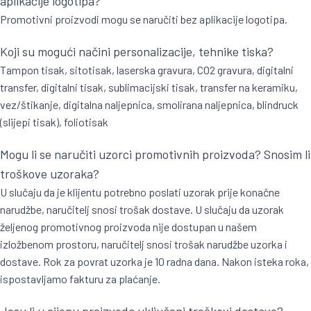
aplikacije logotipa?
Promotivni proizvodi mogu se naručiti bez aplikacije logotipa.
Koji su mogući načini personalizacije, tehnike tiska?
Tampon tisak, sitotisak, laserska gravura, CO2 gravura, digitalni
transfer, digitalni tisak, sublimacijski tisak, transfer na keramiku,
vez/štikanje, digitalna naljepnica, smolirana naljepnica, blindruck
(slijepi tisak), foliotisak
Mogu li se naručiti uzorci promotivnih proizvoda? Snosim li
troškove uzoraka?
U slučaju da je klijentu potrebno poslati uzorak prije konačne
narudžbe, naručitelj snosi trošak dostave. U slučaju da uzorak
željenog promotivnog proizvoda nije dostupan u našem
izložbenom prostoru, naručitelj snosi trošak narudžbe uzorka i
dostave. Rok za povrat uzorka je 10 radna dana. Nakon isteka roka,
ispostavljamo fakturu za plaćanje.
Jesu li u cijenu proizvoda uključeni troškovi dostave?