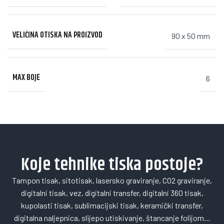
VELIČINA OTISKA NA PROIZVOD
90 x 50 mm
MAX BOJE
6
Koje tehnike tiska postoje?
Tampon tisak, sitotisak, lasersko graviranje, CO2 graviranje,
digitalni tisak, vez, digitalni transfer, digitalni 360 tisak,
kupolasti tisak, sublimacijski tisak, keramički transfer,
digitalna naljepnica, slijepo utiskivanje, štancanje folijom…