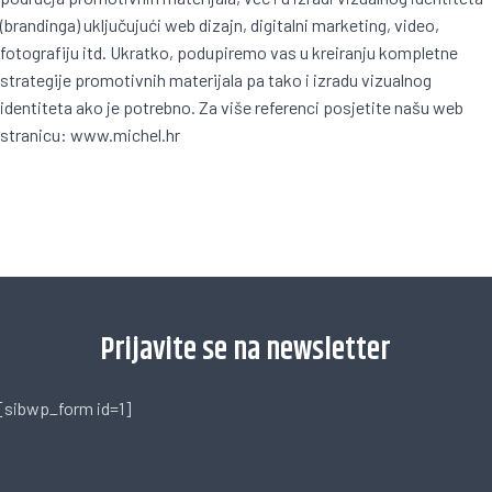
(brandinga) uključujući web dizajn, digitalni marketing, video,
fotografiju itd. Ukratko, podupiremo vas u kreiranju kompletne
strategije promotivnih materijala pa tako i izradu vizualnog
identiteta ako je potrebno. Za više referenci posjetite našu web
stranicu:
www.michel.hr
[trustindex no-registration=google]
Prijavite se na newsletter
[sibwp_form id=1]