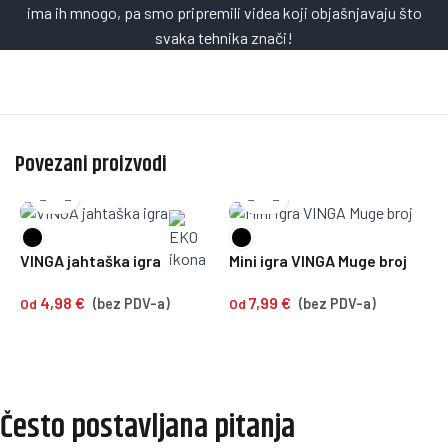
ima ih mnogo, pa smo pripremili videa koji objašnjavaju što
svaka tehnika znači!
Povezani proizvodi
VINGA jahtaška igra
Mini igra VINGA Muge broj
V
4,98
€
7,99
€
p
Od
(bez PDV-a)
Od
(bez PDV-a)
O
Često postavljana pitanja