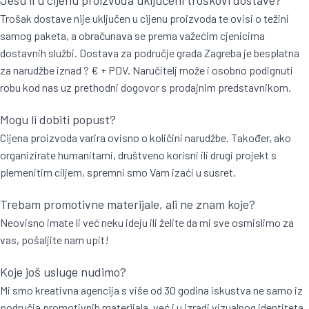
Trošak dostave nije uključen u cijenu proizvoda te ovisi o težini
samog paketa, a obračunava se prema važećim cjenicima
dostavnih službi. Dostava za područje grada Zagreba je besplatna
za narudžbe iznad ? € + PDV. Naručitelj može i osobno podignuti
robu kod nas uz prethodni dogovor s prodajnim predstavnikom.
Mogu li dobiti popust?
Cijena proizvoda varira ovisno o količini narudžbe. Također, ako
organizirate humanitarni, društveno korisni ili drugi projekt s
plemenitim ciljem, spremni smo Vam izaći u susret.
Trebam promotivne materijale, ali ne znam koje?
Neovisno imate li već neku ideju ili želite da mi sve osmislimo za
vas, pošaljite nam upit!
Koje još usluge nudimo?
Mi smo kreativna agencija s više od 30 godina iskustva ne samo iz
područja promotivnih materijala, već i u izradi vizualnog identiteta