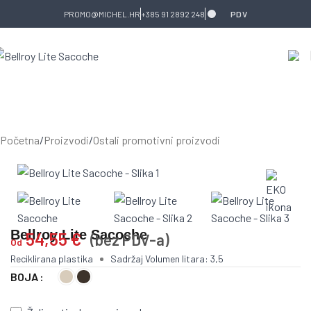
Skip to navigation
Skip to main content
PROMO@MICHEL.HR
+385 91 2892 248
PDV
Početna
/
Proizvodi
/
Ostali promotivni proizvodi
Bellroy Lite Sacoche
54,55
€
(bez PDV-a)
Od
Reciklirana plastika
Sadržaj Volumen litara: 3,5
BOJA