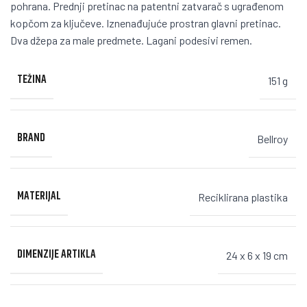
pohrana. Prednji pretinac na patentni zatvarač s ugrađenom
kopčom za ključeve. Iznenađujuće prostran glavni pretinac.
Dva džepa za male predmete. Lagani podesivi remen.
TEŽINA
151 g
BRAND
Bellroy
MATERIJAL
Reciklirana plastika
DIMENZIJE ARTIKLA
24 x 6 x 19 cm