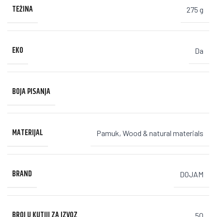
TEŽINA
275 g
EKO
Da
BOJA PISANJA
MATERIJAL
Pamuk
,
Wood & natural materials
BRAND
DOJAM
BROJ U KUTIJI ZA IZVOZ
50