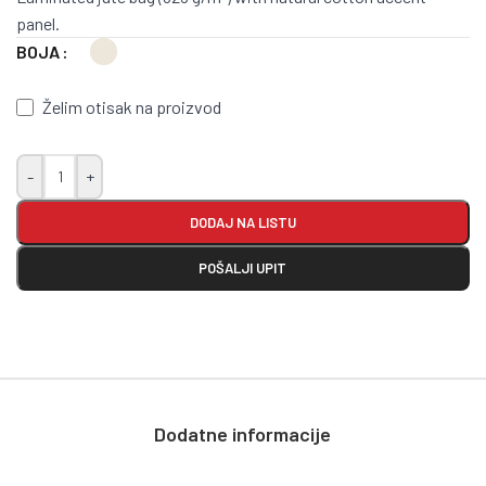
panel.
BOJA
Želim otisak na proizvod
-
+
DODAJ NA LISTU
POŠALJI UPIT
Dodatne informacije