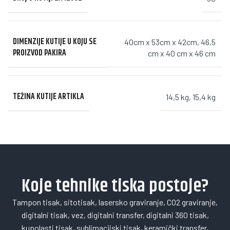
DIMENZIJE KUTIJE U KOJU SE
40cm x 53cm x 42cm
,
46,5
PROIZVOD PAKIRA
cm x 40 cm x 46 cm
TEŽINA KUTIJE ARTIKLA
14,5 kg
,
15,4 kg
Koje tehnike tiska postoje?
Tampon tisak, sitotisak, lasersko graviranje, CO2 graviranje,
digitalni tisak, vez, digitalni transfer, digitalni 360 tisak,
kupolasti tisak, sublimacijski tisak, keramički transfer,