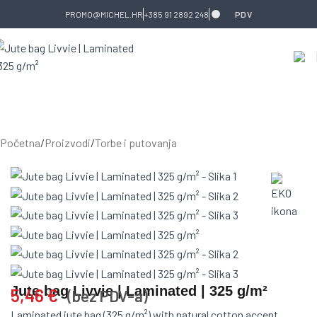
Skip to navigation
Skip to main content
PROMO@MICHEL.HR
+385 91 2892 248
PDV
Početna
/
Proizvodi
/
Torbe i putovanja
Jute bag Livvie | Laminated | 325 g/m²
5,46
€
(bez PDV-a)
Laminated jute bag (325 g/m²) with natural cotton accent