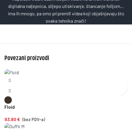
digitalna naljepnica, slijepo utiskivanje, štancanje folijom…
ima ih mnogo, pa smo pripremili videa koji objašnjavaju što
svaka tehnika znači!
Povezani proizvodi
Floid
93,80
€
(bez PDV-a)