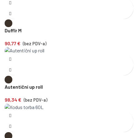
Dufflr M
90,77
€
(bez PDV-a)
Autentični up roll
98,34
€
(bez PDV-a)