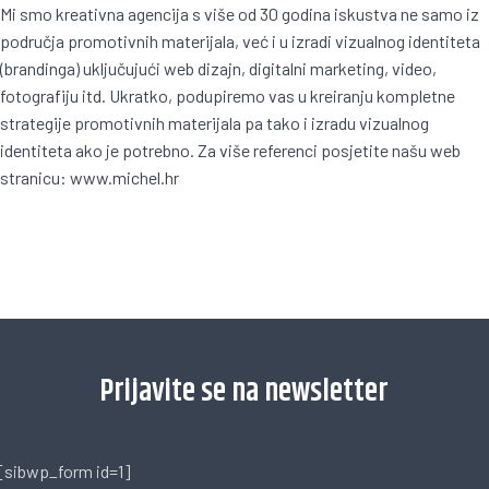
Mi smo kreativna agencija s više od 30 godina iskustva ne samo iz
područja promotivnih materijala, već i u izradi vizualnog identiteta
(brandinga) uključujući web dizajn, digitalni marketing, video,
fotografiju itd. Ukratko, podupiremo vas u kreiranju kompletne
strategije promotivnih materijala pa tako i izradu vizualnog
identiteta ako je potrebno. Za više referenci posjetite našu web
stranicu:
www.michel.hr
[trustindex no-registration=google]
Prijavite se na newsletter
[sibwp_form id=1]