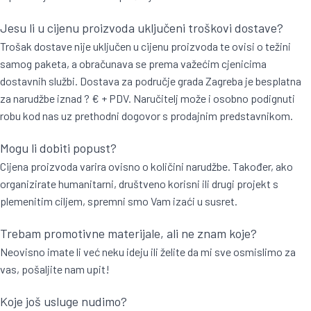
Jesu li u cijenu proizvoda uključeni troškovi dostave?
Trošak dostave nije uključen u cijenu proizvoda te ovisi o težini
samog paketa, a obračunava se prema važećim cjenicima
dostavnih službi. Dostava za područje grada Zagreba je besplatna
za narudžbe iznad ? € + PDV. Naručitelj može i osobno podignuti
robu kod nas uz prethodni dogovor s prodajnim predstavnikom.
Mogu li dobiti popust?
Cijena proizvoda varira ovisno o količini narudžbe. Također, ako
organizirate humanitarni, društveno korisni ili drugi projekt s
plemenitim ciljem, spremni smo Vam izaći u susret.
Trebam promotivne materijale, ali ne znam koje?
Neovisno imate li već neku ideju ili želite da mi sve osmislimo za
vas, pošaljite nam upit!
Koje još usluge nudimo?