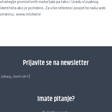
strategije promotivnih materijala pa tako i izradu vizualnog
identiteta ako je potrebno. Za više referenci posjetite našu web
stranicu:
www.michel.hr
[trustindex no-registration=google]
Prijavite se na newsletter
[sibwp_form id=1]
Imate pitanje?