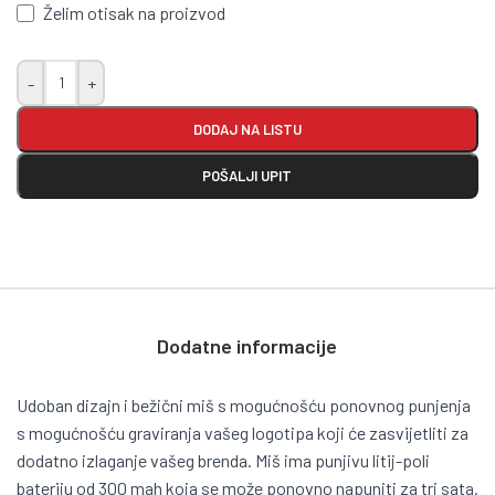
Želim otisak na proizvod
-
+
DODAJ NA LISTU
POŠALJI UPIT
Dodatne informacije
Udoban dizajn i bežični miš s mogućnošću ponovnog punjenja
s mogućnošću graviranja vašeg logotipa koji će zasvijetliti za
dodatno izlaganje vašeg brenda. Miš ima punjivu litij-poli
bateriju od 300 mah koja se može ponovno napuniti za tri sata.