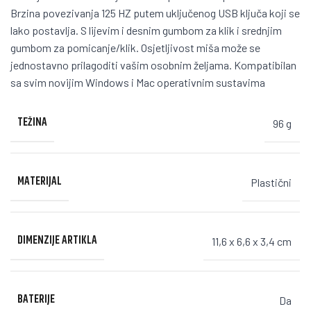
Brzina povezivanja 125 HZ putem uključenog USB ključa koji se
lako postavlja. S lijevim i desnim gumbom za klik i srednjim
gumbom za pomicanje/klik. Osjetljivost miša može se
jednostavno prilagoditi vašim osobnim željama. Kompatibilan
sa svim novijim Windows i Mac operativnim sustavima
TEŽINA
96 g
MATERIJAL
Plastični
DIMENZIJE ARTIKLA
11,6 x 6,6 x 3,4 cm
BATERIJE
Da