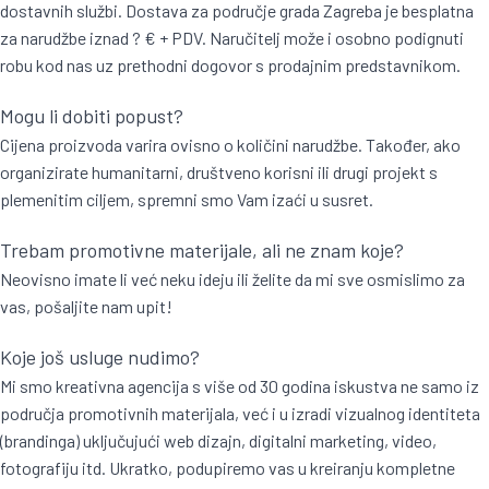
dostavnih službi. Dostava za područje grada Zagreba je besplatna
za narudžbe iznad ? € + PDV. Naručitelj može i osobno podignuti
robu kod nas uz prethodni dogovor s prodajnim predstavnikom.
Mogu li dobiti popust?
Cijena proizvoda varira ovisno o količini narudžbe. Također, ako
organizirate humanitarni, društveno korisni ili drugi projekt s
plemenitim ciljem, spremni smo Vam izaći u susret.
Trebam promotivne materijale, ali ne znam koje?
Neovisno imate li već neku ideju ili želite da mi sve osmislimo za
vas, pošaljite nam upit!
Koje još usluge nudimo?
Mi smo kreativna agencija s više od 30 godina iskustva ne samo iz
područja promotivnih materijala, već i u izradi vizualnog identiteta
(brandinga) uključujući web dizajn, digitalni marketing, video,
fotografiju itd. Ukratko, podupiremo vas u kreiranju kompletne