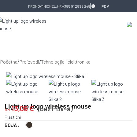
Skip to navigation
Skip to main content
PROMO@MICHEL.HR
+385 91 2892 248
PDV
Početna
/
Proizvodi
/
Tehnologija i elektronika
Light up logo wireless mouse
13,06
€
(bez PDV-a)
Od
Plastični
BOJA