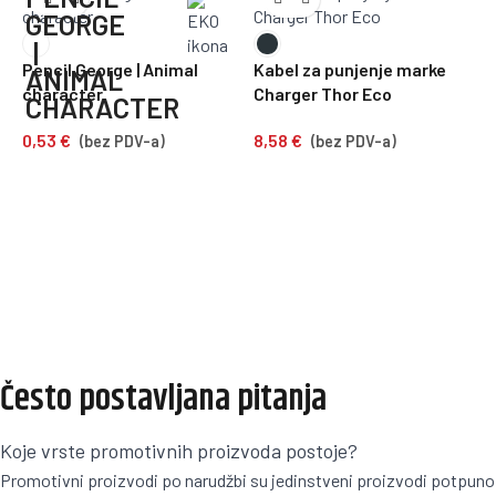
Pencil George | Animal
Kabel za punjenje marke
character
Charger Thor Eco
B
C
0,53
€
8,58
€
(bez PDV-a)
(bez PDV-a)
3
Često postavljana pitanja
Koje vrste promotivnih proizvoda postoje?
Promotivni proizvodi po narudžbi su jedinstveni proizvodi potpuno