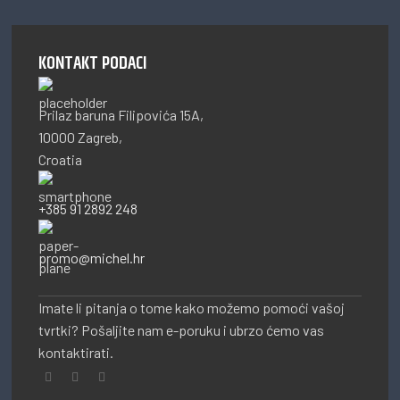
KONTAKT PODACI
Prilaz baruna Filipovića 15A,
10000 Zagreb,
Croatia
+385 91 2892 248
promo@michel.hr
Imate li pitanja o tome kako možemo pomoći vašoj
tvrtki? Pošaljite nam e-poruku i ubrzo ćemo vas
kontaktirati.