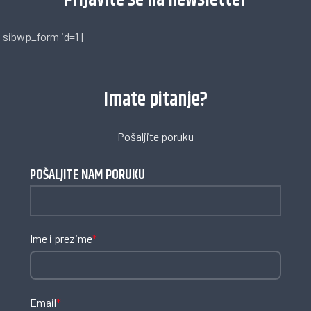
Prijavite se na newsletter
[sibwp_form id=1]
Imate pitanje?
Pošaljite poruku
POŠALJITE NAM PORUKU
Ime i prezime
*
Email
*