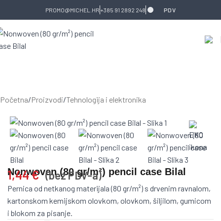
Skip to navigation
Skip to main content
PROMO@MICHEL.HR
+385 91 2892 248
PDV
Početna
/
Proizvodi
/
Tehnologija i elektronika
Nonwoven (80 gr/m²) pencil case Bilal
1,44
€
(bez PDV-a)
Pernica od netkanog materijala (80 gr/m²) s drvenim ravnalom,
kartonskom kemijskom olovkom, olovkom, šiljilom, gumicom
i blokom za pisanje.