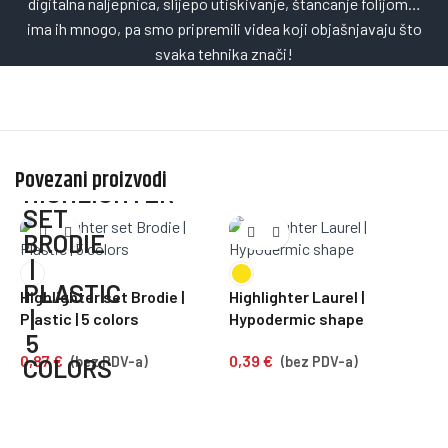
digitalna naljepnica, slijepo utiskivanje, štancanje folijom…
ima ih mnogo, pa smo pripremili videa koji objašnjavaju što
svaka tehnika znači!
Povezani proizvodi
Highlighter set Brodie |
Highlighter Laurel |
K
Plastic | 5 colors
Hypodermic shape
C
0,87
€
0,39
€
8
(bez PDV-a)
(bez PDV-a)