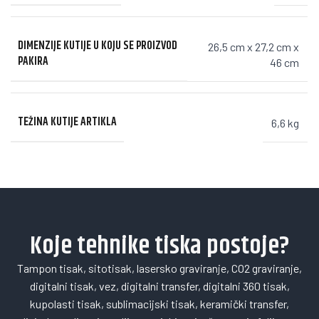
DIMENZIJE KUTIJE U KOJU SE PROIZVOD
26,5 cm x 27,2 cm x
PAKIRA
46 cm
TEŽINA KUTIJE ARTIKLA
6,6 kg
Koje tehnike tiska postoje?
Tampon tisak, sitotisak, lasersko graviranje, CO2 graviranje,
digitalni tisak, vez, digitalni transfer, digitalni 360 tisak,
kupolasti tisak, sublimacijski tisak, keramički transfer,