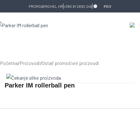
Skip to navigation
Skip to main content
PROMO@MICHEL.HR
+385 91 2892 248
PDV
Početna
/
Proizvodi
/
Ostali promotivni proizvodi
Parker IM rollerball pen