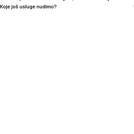
Koje još usluge nudimo?
[trustindex no-registration=google]