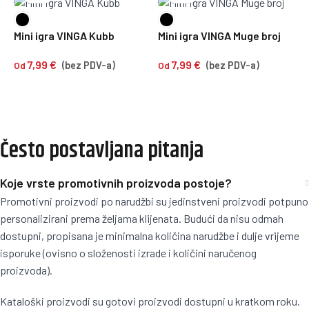
Mini igra VINGA Kubb
Mini igra VINGA Muge broj
V
7,99
€
7,99
€
p
Od
(bez PDV-a)
Od
(bez PDV-a)
O
Često postavljana pitanja
Koje vrste promotivnih proizvoda postoje?
Promotivni proizvodi po narudžbi su jedinstveni proizvodi potpuno
personalizirani prema željama klijenata. Budući da nisu odmah
dostupni, propisana je minimalna količina narudžbe i dulje vrijeme
isporuke (ovisno o složenosti izrade i količini naručenog
proizvoda).
Kataloški proizvodi su gotovi proizvodi dostupni u kratkom roku.