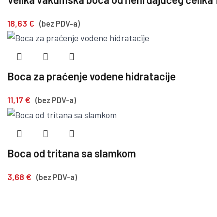
18,63
€
(bez PDV-a)
Boca za praćenje vodene hidratacije
11,17
€
(bez PDV-a)
Boca od tritana sa slamkom
3,68
€
(bez PDV-a)