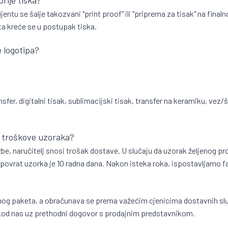
entu se šalje takozvani "print proof" ili "priprema za tisak" na final
ta kreće se u postupak tiska.
e logotipa?
sfer, digitalni tisak, sublimacijski tisak, transfer na keramiku, vez/š
i troškove uzoraka?
udžbe, naručitelj snosi trošak dostave. U slučaju da uzorak željeno
 povrat uzorka je 10 radna dana. Nakon isteka roka, ispostavljamo f
samog paketa, a obračunava se prema važećim cjenicima dostavnih sl
 kod nas uz prethodni dogovor s prodajnim predstavnikom.