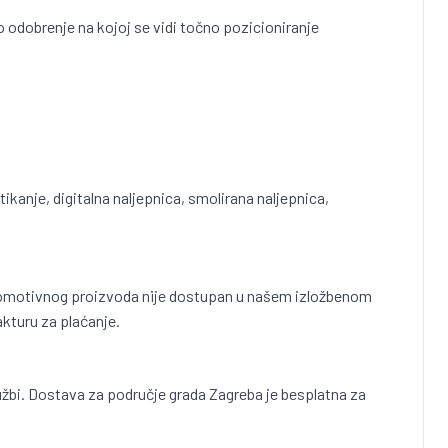
no odobrenje na kojoj se vidi točno pozicioniranje
tikanje, digitalna naljepnica, smolirana naljepnica,
g promotivnog proizvoda nije dostupan u našem izložbenom
akturu za plaćanje.
užbi. Dostava za područje grada Zagreba je besplatna za