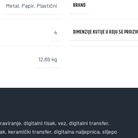
BRAND
Metal
,
Papir
,
Plastični
DIMENZIJE KUTIJE U KOJU SE PROIZ
4
12,69 kg
viranje, digitalni tisak, vez, digitalni transfer,
sak, keramički transfer, digitalna naljepnica, slijepo