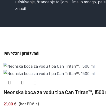
utiskivanje, štancanje folijom… ima ih mnogo, pa s
znači!
Povezani proizvodi
Neonska boca za vodu tipa Can Tritan™, 1500
21,00
€
(bez PDV-a)