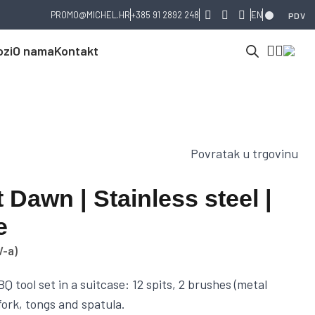
PROMO@MICHEL.HR
+385 91 2892 248
EN
PDV
ozi
O nama
Kontakt
Povratak u trgovinu
 Dawn | Stainless steel |
e
V-a)
BQ tool set in a suitcase: 12 spits, 2 brushes (metal
 fork, tongs and spatula.