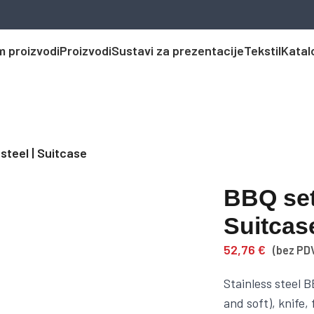
 proizvodi
Proizvodi
Sustavi za prezentacije
Tekstil
Katal
steel | Suitcase
BBQ set
Suitcas
52,76
€
(bez PD
Stainless steel B
and soft), knife,