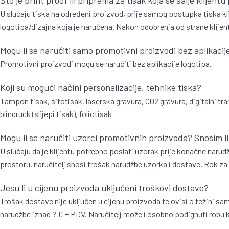
U slučaju tiska na određeni proizvod, prije samog postupka tiska klij
logotipa/dizajna koja je naručena. Nakon odobrenja od strane klijen
Mogu li se naručiti samo promotivni proizvodi bez aplikacij
Promotivni proizvodi mogu se naručiti bez aplikacije logotipa.
Koji su mogući načini personalizacije, tehnike tiska?
Tampon tisak, sitotisak, laserska gravura, CO2 gravura, digitalni tran
blindruck (slijepi tisak), foliotisak
Mogu li se naručiti uzorci promotivnih proizvoda? Snosim l
U slučaju da je klijentu potrebno poslati uzorak prije konačne nar
prostoru, naručitelj snosi trošak narudžbe uzorka i dostave. Rok za
Jesu li u cijenu proizvoda uključeni troškovi dostave?
Trošak dostave nije uključen u cijenu proizvoda te ovisi o težini 
narudžbe iznad ? € + PDV. Naručitelj može i osobno podignuti robu