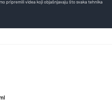
mo pripremili videa koji objašnjavaju što svaka tehnika
 ml