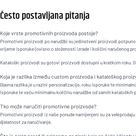
Često postavljana pitanja
Koje vrste promotivnih proizvoda postoje?
Promotivni proizvodi po narudžbi su jedinstveni proizvodi potpuno 
vrijeme isporuke (ovisno o složenosti izrade i količini naručenog pr
Kataloški proizvodi su gotovi proizvodi dostupni u kratkom roku. O
Koja je razlika između custom proizvoda i kataloškog proi
Glavna razlika je u razini personalizacije, roku isporuke te minima
isporuke te veću minimalnu količinu narudžbe od samih kataloških pro
Tko može naručiti promotivne proizvode?
Promotivni proizvodi iz naše ponude namijenjeni su za veleprodaju
djelatnost za naručivanje.
Što je print proof ili priprema za tisak koja se šalje klijentu 