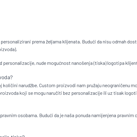
personalizirani prema željama klijenata. Budući da nisu odmah dostu
oizvoda).
d personalizacije, nude mogućnost nanošenja (tiska) logotipa klijen
zvoda?
lnoj količini narudžbe. Custom proizvodi nam pružaju neograničenu mo
izvoda koji se mogu naručiti bez personalizacije ili uz tisak logoti
 pravnim osobama. Budući da je naša ponuda namijenjena pravnim os
prije tiska?