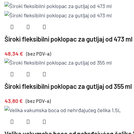
Široki fleksibilni poklopac za gutljaj od 473 ml
48,34
€
(bez PDV-a)
Široki fleksibilni poklopac za gutljaj od 355 ml
43,80
€
(bez PDV-a)
Velika vakumska boca od nehrđajućeg čelika 