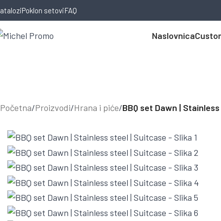
Skip to navigation
Skip to main content
atalozi
Poklon setovi
FAQ
Naslovnica
Custom
Početna
/
Proizvodi
/
Hrana i piće
/
BBQ set Dawn | Stainless 