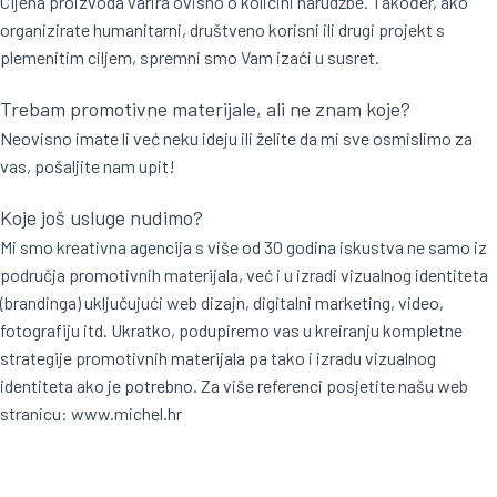
Cijena proizvoda varira ovisno o količini narudžbe. Također, ako
organizirate humanitarni, društveno korisni ili drugi projekt s
plemenitim ciljem, spremni smo Vam izaći u susret.
Trebam promotivne materijale, ali ne znam koje?
Neovisno imate li već neku ideju ili želite da mi sve osmislimo za
vas, pošaljite nam upit!
Koje još usluge nudimo?
Mi smo kreativna agencija s više od 30 godina iskustva ne samo iz
područja promotivnih materijala, već i u izradi vizualnog identiteta
(brandinga) uključujući web dizajn, digitalni marketing, video,
fotografiju itd. Ukratko, podupiremo vas u kreiranju kompletne
strategije promotivnih materijala pa tako i izradu vizualnog
identiteta ako je potrebno. Za više referenci posjetite našu web
stranicu:
www.michel.hr