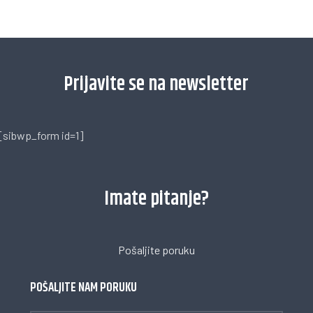
[trustindex no-registration=google]
Prijavite se na newsletter
[sibwp_form id=1]
Imate pitanje?
Pošaljite poruku
POŠALJITE NAM PORUKU