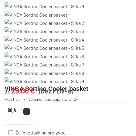
VINGA Sortino Cooler basket
29,06
€
(bez PDV-a)
Od
Plastični
Volumen sadržaja litara: 24
BOJA
Želim otisak na proizvod