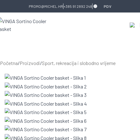
Skip to navigation
Skip to main content
PROMO@MICHEL.HR
+385 91 2892 248
PDV
Početna
/
Proizvodi
/
Sport, rekreacija i slobodno vrijeme