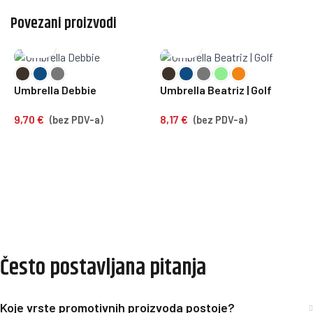
Povezani proizvodi
Umbrella Debbie
Umbrella Beatriz | Golf
U
9,70
€
8,17
€
(bez PDV-a)
(bez PDV-a)
4
Često postavljana pitanja
Koje vrste promotivnih proizvoda postoje?