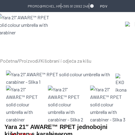
Skip to navigation
Skip to main content
PROMO@MICHEL.HR
+385 91 2892 248
PDV
Početna
/
Proizvodi
/
Kišobrani i odjeća za kišu
Yara 21″ AWARE™ RPET jednobojni
kišobran s karabinerom