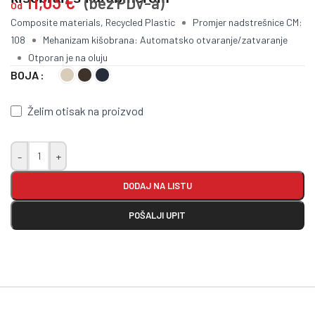
11,03
€
(bez PDV-a)
Od
Composite materials, Recycled Plastic
Promjer nadstrešnice CM:
108
Mehanizam kišobrana: Automatsko otvaranje/zatvaranje
Otporan je na oluju
BOJA
Želim otisak na proizvod
-
+
DODAJ NA LISTU
POŠALJI UPIT