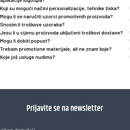
aplikacije logotipa?
Koji su mogući načini personalizacije, tehnike tiska?
Mogu li se naručiti uzorci promotivnih proizvoda?
Snosim li troškove uzoraka?
Jesu li u cijenu proizvoda uključeni troškovi dostave?
Mogu li dobiti popust?
Trebam promotivne materijale, ali ne znam koje?
Koje još usluge nudimo?
[trustindex no-registration=google]
Prijavite se na newsletter
[sibwp_form id=1]