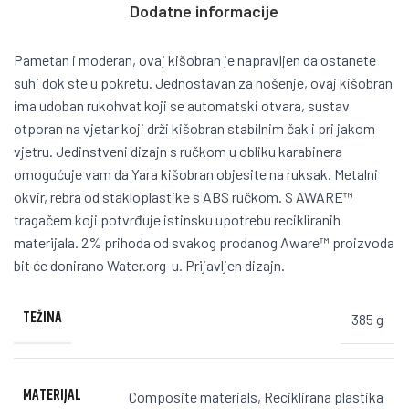
Dodatne informacije
Pametan i moderan, ovaj kišobran je napravljen da ostanete
suhi dok ste u pokretu. Jednostavan za nošenje, ovaj kišobran
ima udoban rukohvat koji se automatski otvara, sustav
otporan na vjetar koji drži kišobran stabilnim čak i pri jakom
vjetru. Jedinstveni dizajn s ručkom u obliku karabinera
omogućuje vam da Yara kišobran objesite na ruksak. Metalni
okvir, rebra od stakloplastike s ABS ručkom. S AWARE™
tragačem koji potvrđuje istinsku upotrebu recikliranih
materijala. 2% prihoda od svakog prodanog Aware™ proizvoda
bit će donirano Water.org-u. Prijavljen dizajn.
TEŽINA
385 g
MATERIJAL
Composite materials
,
Reciklirana plastika